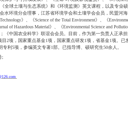
《全球土壤与生态
系统
》和《环境监测》
英文
课程，以及专业硕
会水环境分会理事，江苏省环境学会和土壤学会会员，民盟河海
 Technology
》、《
Science of the Total Environment
》、《
Environmen
urnal of Hazardous Material
》、《
Environmental Science and Polluti
；《中国农业科学》联谊会会员。目前，作为第一负责人正承担
项目
2
项
，国家重点基金
1
项，国家重点研发
1
项，省基金
1
项
。已
明专利
5
项，参编英文专著
1
部。已指导博、硕研究生
5
0
余人
。
号
;
@126.com