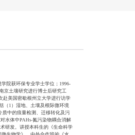
境学院获环保专业学士学位；
1996-
南京土壤研究进行博士后研究工
次赴美国密歇根州立大学进行访学
括（
1
）湿地、土壤及根际微环境
介质中的痕量检测、迁移转化及污
膜对水体中
PAHs-
氮污染物耦合消解
技术研发
。讲授本科生的《生命科学
程微生物学》
，中外合作班的《水