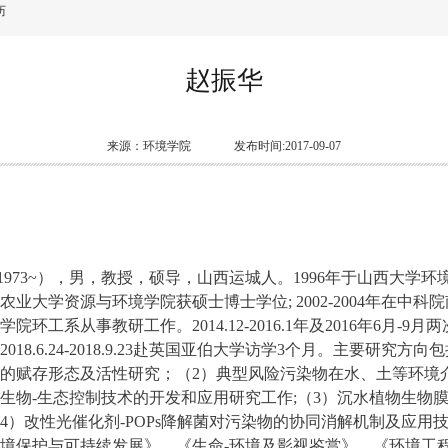
历
赵振华
来源：环境学院
发布时间:2017-09-07
1973~
），男，教授，硕导，山西运城人。
1996
年于山西大学环
农业大学资源与环境学院获硕士博士学位
; 2002-2004
年在中科院
学院环工系从事教研工作。
2014.12-2016.1
年及
2016
年
6
月
-9
月两
2018.6.24-2018.9.23
赴英国亚伯大学访学
3
个月。
主要研究方向包
的赋存形态及活性研究；（
2
）典型风险污染物在水、土等环境
生物
-
生态控制技术的开发和应用研究工作
;
（
3
）沉水植物生物
4
）改性光催化剂
-
POPs
降解菌对污染物的协同消解机制及应用
境保护与可持续发展》、《生命
-
环境及影视鉴赏》
、《环境工