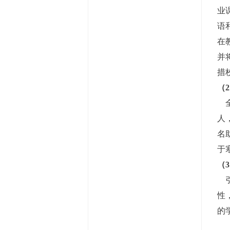
业
语
在
并
措
（
全
人
名
于
（
引
性
的