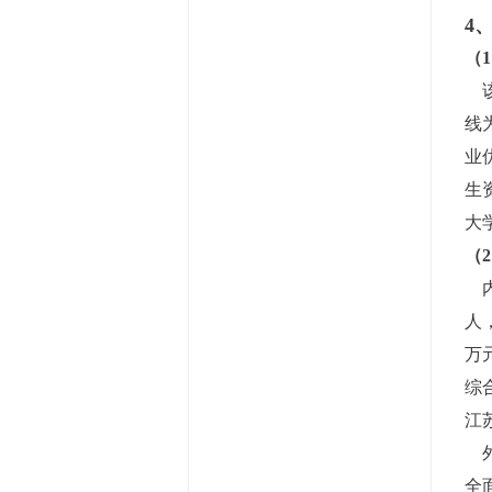
4
（
该
线
业
生
大
（
内
人
万
综
江
外
全